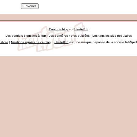
Créer un blog
sur
Hautetfort
Les derniers blogs mis à jour
|
Les dernières notes publiées
|
Les tags les plus populaires
llicite
|
Mentions légales de ce blog
|
Hautetfort
est une marque déposée de la société talkSpiri