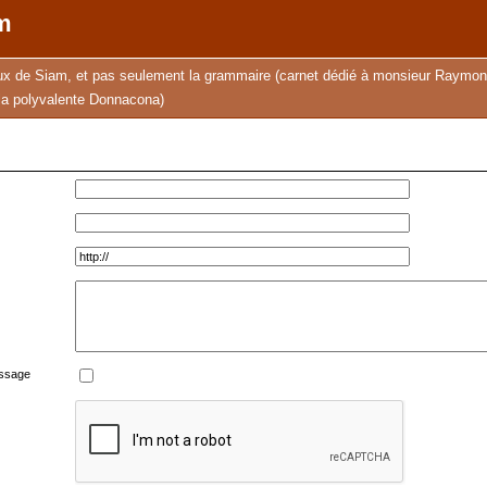
m
ux de Siam, et pas seulement la grammaire (carnet dédié à monsieur Raymond
 la polyvalente Donnacona)
essage