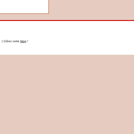
t | Créez votre
blog
!