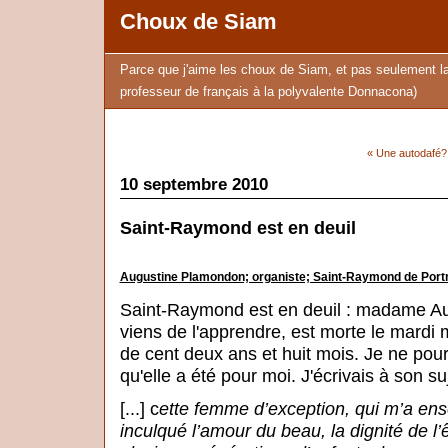
Choux de Siam
Parce que j'aime les choux de Siam, et pas seulement l
professeur de français à la polyvalente Donnacona)
« Une autodafé?
10 septembre 2010
Saint-Raymond est en deuil
Augustine Plamondon; organiste; Saint-Raymond de Port
Saint-Raymond est en deuil : madame Au
viens de l'apprendre, est morte le mardi 
de cent deux ans et huit mois. Je ne pour
qu'elle a été pour moi. J'écrivais à son suj
[...] c
ette femme d’exception, qui m’a ens
inculqué l’amour du beau, la dignité de 