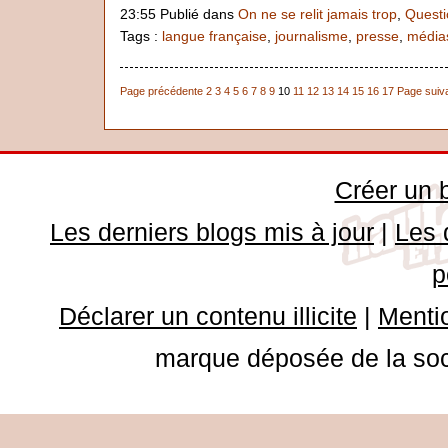
23:55 Publié dans
On ne se relit jamais trop
,
Questi
Tags :
langue française
,
journalisme
,
presse
,
média
Page précédente
2
3
4
5
6
7
8
9
10
11
12
13
14
15
16
17
Page suiv
Créer un 
Les derniers blogs mis à jour
|
Les 
p
Déclarer un contenu illicite
|
Mentio
marque déposée de la soci