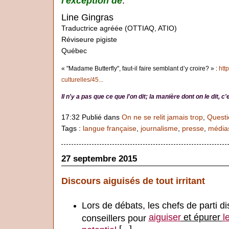
l'exception de
.
Line Gingras
Traductrice agréée (OTTIAQ, ATIO)
Réviseure pigiste
Québec
« "Madame Butterfly", faut-il faire semblant d’y croire? » :
htt
culturelles/45...
Il n'y a pas que ce que l'on dit; la manière dont on le dit, 
17:32 Publié dans
On ne se relit jamais trop
,
Questi
Tags :
langue française
,
journalisme
,
presse
,
média
27 septembre 2015
Discours aiguisés de tout irritant
Lors de débats, les chefs de parti 
aiguiser
et épurer
l
conseillers pour