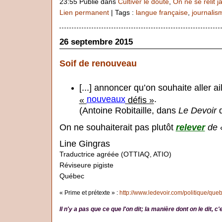
23:55 Publié dans
Cultiver le doute
,
On ne se relit j
Lien permanent
| Tags :
langue française
,
journalis
26 septembre 2015
Soif de renouveau
[...] annoncer qu’on souhaite aller ai
nouveaux
.
«
défis »
(Antoine Robitaille, dans
Le Devoir
d
On ne souhaiterait pas plutôt
relever
de «
Line Gingras
Traductrice agréée (OTTIAQ, ATIO)
Réviseure pigiste
Québec
« Prime et prétexte » :
http://www.ledevoir.com/politique/que
Il n'y a pas que ce que l'on dit; la manière dont on le dit, 