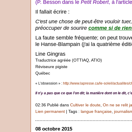
(P. Besson dans le
Petit Robert
, à l'articl
Il fallait écrire :
C'est une chose de peut-être vouloir tuer,
préoccuper de sourire
comme si de rien 
La faute semble fréquente; on peut trou
le Hanse-Blampain (j'ai la quatrième édition
Line Gingras
Traductrice agréée (OTTIAQ, ATIO)
Réviseure pigiste
Québec
« L'obsession » :
http://www.lapresse.ca/le-soleil/actualites/
Il n'y a pas que ce que l'on dit; la manière dont on le dit, 
02:36 Publié dans
Cultiver le doute
,
On ne se relit j
Lien permanent
| Tags :
langue française
,
journalis
08 octobre 2015