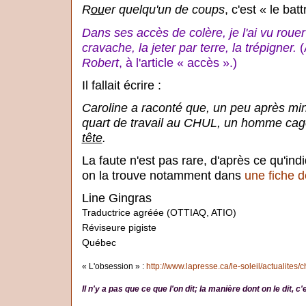
R
ou
er quelqu'un de coups
, c'est « le bat
Dans ses accès de colère, je l'ai vu rou
cravache, la jeter par terre, la trépigner.
(
Robert
, à l'article « accès ».)
Il fallait écrire :
Caroline a raconté que, un peu après minu
quart de travail au CHUL, un homme ca
tête
.
La faute n'est pas rare, d'après ce qu'in
on la trouve notamment dans
une fiche 
Line Gingras
Traductrice agréée (OTTIAQ, ATIO)
Réviseure pigiste
Québec
« L'obsession » :
http://www.lapresse.ca/le-soleil/actualites/
Il n'y a pas que ce que l'on dit; la manière dont on le dit, 