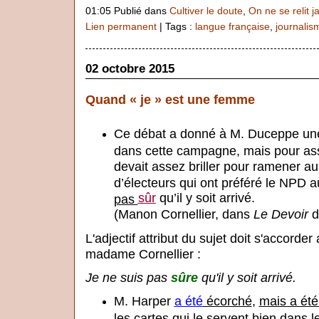
01:05 Publié dans
Cultiver le doute
,
On ne se relit j
Lien permanent
| Tags :
langue française
,
journalis
02 octobre 2015
Quand « je » est une femme
Ce débat a donné à M. Duceppe une vis
dans cette campagne, mais pour assu
devait assez briller pour ramener au 
d’électeurs qui ont préféré le NPD 
sûr
qu’il y soit arrivé.
pas
(Manon Cornellier, dans
Le Devoir
d
L'adjectif attribut du sujet doit s'accorder
madame Cornellier :
Je ne suis pas
sûre
qu'il y soit arrivé.
M. Harper
a été
écorché
,
mais a été
les cartes qui le servent bien dans le