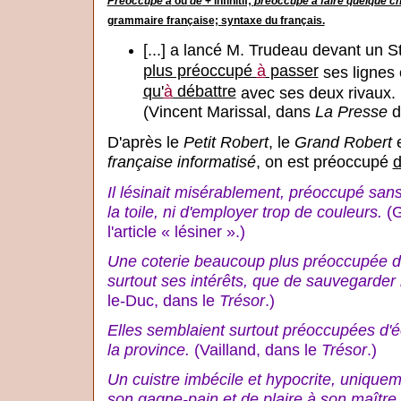
Préoccupé à
ou
de
+ infinitif;
préoccupé à faire quelque c
grammaire française; syntaxe du français.
[...] a lancé M. Trudeau devant un 
plus préoccupé
à
passer
ses lignes 
qu'
à
débattre
avec ses deux rivaux.
(Vincent Marissal, dans
La Presse
d
D'après le
Petit Robert
, le
Grand Robert
e
française informatisé
, on est préoccupé
Il lésinait misérablement, préoccupé sa
la toile, ni d'employer trop de couleurs.
(G
l'article « lésiner ».)
Une coterie beaucoup plus préoccupée de 
surtout ses intérêts, que de sauvegarder l
le-Duc, dans le
Trésor
.)
Elles semblaient surtout préoccupées d'é
la province.
(Vailland, dans le
Trésor
.)
Un cuistre imbécile et hypocrite, uniqu
son gagne-pain et de plaire à son maître.