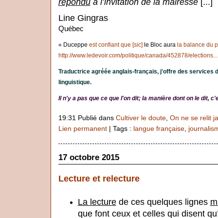
répondu
à l’invitation de la mairesse
[...]
Line Gingras
Québec
« Duceppe
est confiant que [
sic
]
le Bloc aura
la balance du p
http://www.ledevoir.com/politique/canada/452878/elections...
Traductrice agréée anglais-français, j'offre des services 
linguistique.
Il n'y a pas que ce que l'on dit; la manière dont on le dit, 
19:31 Publié dans
Cultiver le doute
,
On ne se relit j
Lien permanent
| Tags :
langue française
,
journalis
17 octobre 2015
Lecture et relecture
La lecture
de ces quelques lignes
m
que font ceux et celles qui disent qu