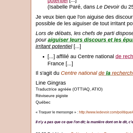
[...]
potentiel
(Isabelle Paré, dans
Le Devoir
du 25
Je veux bien que l'on aiguise des discours
possible de les aiguiser de tout irritant pot
Lors de débats, les chefs de parti dispos
pour
aiguiser leurs discours et les ép
irritant potentiel
[...]
[...] affilié au Centre national
de rec
France [...]
Il s'agit du
Centre national
de
la
recherch
Line Gingras
Traductrice agréée (OTTIAQ, ATIO)
Réviseure pigiste
Québec
« Traquer le mensonge » :
http://www.ledevoir.com/politique
Il n'y a pas que ce que l'on dit; la manière dont on le dit, 