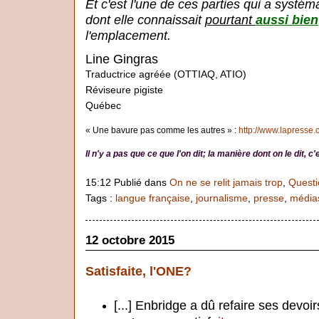
Et c'est l'une de ces parties qui a systé
dont elle connaissait
pourtant
aussi
bien
l'emplacement.
Line Gingras
Traductrice agréée (OTTIAQ, ATIO)
Réviseure pigiste
Québec
« Une bavure pas comme les autres » :
http://www.lapresse.
Il n'y a pas que ce que l'on dit; la manière dont on le dit, 
15:12 Publié dans
On ne se relit jamais trop
,
Questi
Tags :
langue française
,
journalisme
,
presse
,
média
12 octobre 2015
Satisfaite, l'ONE?
[...] Enbridge a dû refaire ses devoi