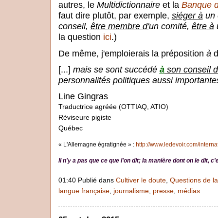
autres, le
Multidictionnaire
et la
Banque d
faut dire plutôt, par exemple,
siéger à
un 
conseil,
être membre d'
un comité,
être à
la question
ici
.)
De même, j'emploierais la préposition
à
d
[...]
mais se sont succédé
à
son conseil d
personnalités politiques aussi important
Line Gingras
Traductrice agréée (OTTIAQ, ATIO)
Réviseure pigiste
Québec
« L'Allemagne égratignée » :
http://www.ledevoir.com/interna
Il n'y a pas que ce que l'on dit; la manière dont on le dit, 
01:40 Publié dans
Cultiver le doute
,
Questions de l
langue française
,
journalisme
,
presse
,
médias