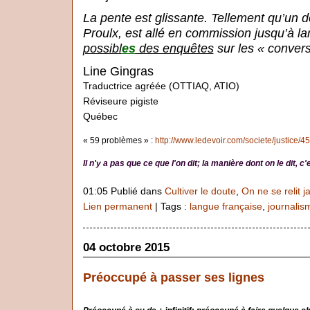
La pente est glissante. Tellement qu’un d
Proulx, est allé en commission jusqu’à la
possibl
es
des enquêtes
sur les « convers
Line Gingras
Traductrice agréée (OTTIAQ, ATIO)
Réviseure pigiste
Québec
« 59 problèmes » :
http://www.ledevoir.com/societe/justice/4
Il n'y a pas que ce que l'on dit; la manière dont on le dit, 
01:05 Publié dans
Cultiver le doute
,
On ne se relit j
Lien permanent
| Tags :
langue française
,
journalis
04 octobre 2015
Préoccupé à passer ses lignes