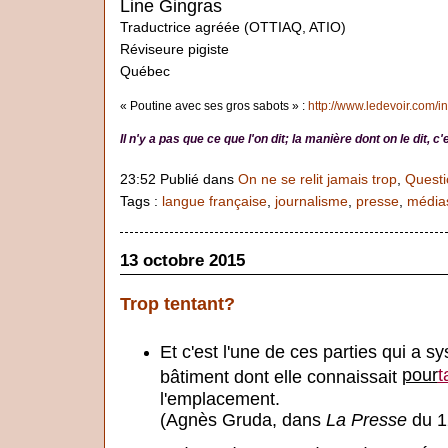
Line Gingras
Traductrice agréée (OTTIAQ, ATIO)
Réviseure pigiste
Québec
« Poutine avec ses gros sabots » :
http://www.ledevoir.com/int
Il n'y a pas que ce que l'on dit; la manière dont on le dit, 
23:52 Publié dans
On ne se relit jamais trop
,
Questi
Tags :
langue française
,
journalisme
,
presse
,
média
13 octobre 2015
Trop tentant?
Et c'est l'une de ces parties qui a 
pour
t
bâtiment dont elle connaissait
l'emplacement.
(Agnès Gruda, dans
La Presse
du 1