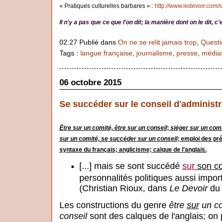
« Pratiques culturelles barbares » :
http://www.ledevoir.com/s
Il n'y a pas que ce que l'on dit; la manière dont on le dit, 
02:27 Publié dans
On ne se relit jamais trop
,
Questi
Tags :
langue française
,
journalisme
,
presse
,
média
06 octobre 2015
Se succéder sur le conseil d'administr
Être sur un comité, être sur un conseil
;
siéger sur un comi
sur un comité, se succéder sur un conseil
; emploi des pr
syntaxe du français; anglicisme; calque de l'anglais.
[...] mais se sont succédé
sur
son co
personnalités politiques aussi import
(Christian Rioux, dans
Le Devoir
du 
Les constructions du genre
être
sur
un co
conseil
sont des calques de l'anglais; on p