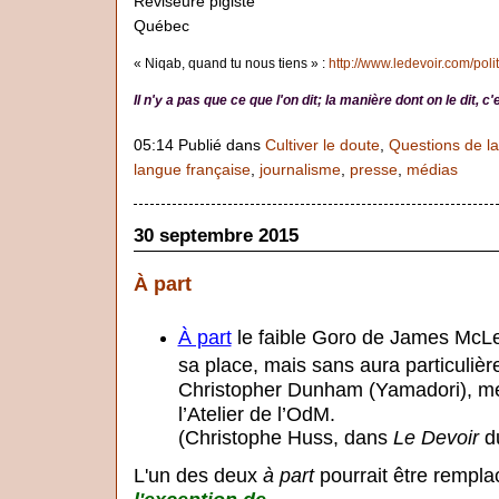
Réviseure pigiste
Québec
« Niqab, quand tu nous tiens » :
http://www.ledevoir.com/pol
Il n'y a pas que ce que l'on dit; la manière dont on le dit, 
05:14 Publié dans
Cultiver le doute
,
Questions de l
langue française
,
journalisme
,
presse
,
médias
30 septembre 2015
À part
À part
le faible Goro de James McLe
sa place, mais sans aura particulièr
Christopher Dunham (Yamadori), me
l’Atelier de l’OdM.
(Christophe Huss, dans
Le Devoir
du
L'un des deux
à part
pourrait être rempl