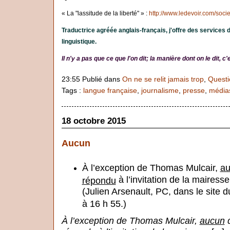
« La "lassitude de la liberté" » :
http://www.ledevoir.com/socie
Traductrice agréée anglais-français, j'offre des services 
linguistique.
Il n'y a pas que ce que l'on dit; la manière dont on le dit, 
23:55 Publié dans
On ne se relit jamais trop
,
Questi
Tags :
langue française
,
journalisme
,
presse
,
média
18 octobre 2015
Aucun
À l’exception de Thomas Mulcair,
a
à l’invitation de la mairesse [
répondu
(Julien Arsenault, PC, dans le site 
à 16 h 55.)
À l’exception de Thomas Mulcair,
aucun
d