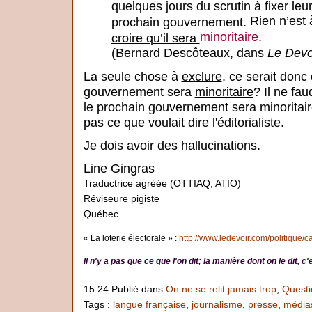
quelques jours du scrutin à fixer leu
Rien n’est 
prochain gouvernement.
minoritaire
.
croire qu’il sera
(Bernard Descôteaux, dans
Le Devo
La seule chose à
exclure
, ce serait donc
gouvernement sera
minoritaire
? Il ne fau
le prochain gouvernement sera minoritai
pas ce que voulait dire l'éditorialiste.
Je dois avoir des hallucinations.
Line Gingras
Traductrice agréée (OTTIAQ, ATIO)
Réviseure pigiste
Québec
« La loterie électorale » :
http://www.ledevoir.com/politique/c
Il n'y a pas que ce que l'on dit; la manière dont on le dit, 
15:24 Publié dans
On ne se relit jamais trop
,
Questi
Tags :
langue française
,
journalisme
,
presse
,
média