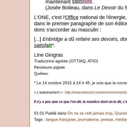
satisf
aite
maintenant
.
(Josée Boileau, dans
Le Devoir
du 5
L'ONE, c'est l'
Office
national de l'énergi
dans le premier paragraphe de son éditorial
donc s'accorder au masculin :
[...]
Enbridge a dû refaire ses devoirs, do
satisf
ait
*.
Line Gingras
Traductrice agréée (OTTIAQ, ATIO)
Réviseure pigiste
Québec
* Le 14 octobre 2015 à 14 h 45, je vois que la corre
« L'autoexamen! » :
http://www.ledevoir.com/environnement/ac
Il n'y a pas que ce que l'on dit; la manière dont on le dit, 
01:01 Publié dans
On ne se relit jamais trop
,
Questi
Tags :
langue française
,
journalisme
,
presse
,
média