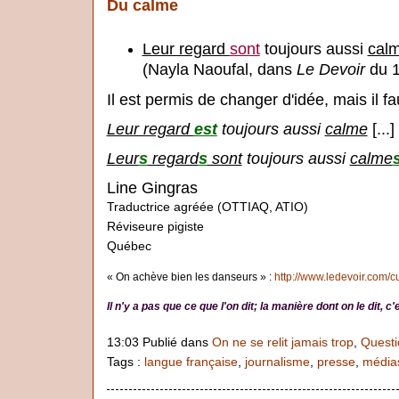
Du calme
Leur regard
sont
toujours aussi
cal
(Nayla Naoufal, dans
Le Devoir
du 1
Il est permis de changer d'idée, mais il fau
Leur regard
est
toujours aussi
calme
[...]
Leur
s
regard
s
sont
toujours aussi
calme
Line Gingras
Traductrice agréée (OTTIAQ, ATIO)
Réviseure pigiste
Québec
« On achève bien les danseurs » :
http://www.ledevoir.com/c
Il n'y a pas que ce que l'on dit; la manière dont on le dit, 
13:03 Publié dans
On ne se relit jamais trop
,
Questi
Tags :
langue française
,
journalisme
,
presse
,
média