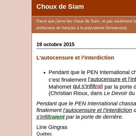
Choux de Siam
Parce que j'aime les choux de Siam, et pas seulement l
professeur de français à la polyvalente Donnacona)
19 octobre 2015
L’autocensure et l’interdiction
Pendant que le PEN International ch
l’autocensure et l’in
c’est finalement
qui s’infiltr
ait
Mahomet
par la porte d
(Christian Rioux, dans
Le Devoir
du 
Pendant que le PEN International chassai
finalement
l’autocensure et l’interdiction
d
s’infiltr
aient
par la porte de derrière.
Line Gingras
Québec