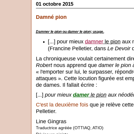
01 octobre 2015
Damné pion
Damner le pion
ou
damer le pion
; usage.
[...] pour mieux
damner
le pion
aux 
(Francine Pelletier, dans
Le Devoir
d
La chroniqueuse voulait certainement di
Robert
nous apprend que
damer le pion 
« l'emporter sur lui, le surpasser, répond
attaques ». Cette locution figurée est em
de dames. Il fallait écrire :
[...]
pour mieux
damer
le pion
aux néodé
C'est la deuxième fois
que je relève cett
Pelletier.
Line Gingras
Traductrice agréée (OTTIAQ, ATIO)