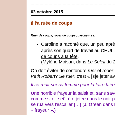
03 octobre 2015
Il l'a ruée de coups
Ruer de coups, rouer de coups
;
paronymes.
Caroline a raconté que, un peu après
après son quart de travail au CHU
.
de coups à la tête
(Mylène Moisan, dans
Le Soleil
du 2
On doit éviter de confondre
ruer
et
rouer
Petit Robert
?
Se ruer
, c'est « [s]e jeter 
Il se ruait sur sa femme pour la faire taire
Une horrible frayeur la saisit et, sans s
comme si elle eût été jetée dans le noir pa
se rua vers l'escalier […] (J. Green dans 
« frayeur ».)