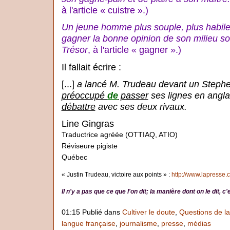
à l'article « cuistre ».)
Un jeune homme plus souple, plus habile
gagner la bonne opinion de son milieu so
Trésor
, à l'article « gagner ».)
Il fallait écrire :
[...]
a lancé M. Trudeau devant un Steph
préoccupé
de
passer
ses lignes en angla
débattre
avec ses deux rivaux.
Line Gingras
Traductrice agréée (OTTIAQ, ATIO)
Réviseure pigiste
Québec
« Justin Trudeau, victoire aux points » :
http://www.lapresse.c
Il n'y a pas que ce que l'on dit; la manière dont on le dit, 
01:15 Publié dans
Cultiver le doute
,
Questions de l
langue française
,
journalisme
,
presse
,
médias