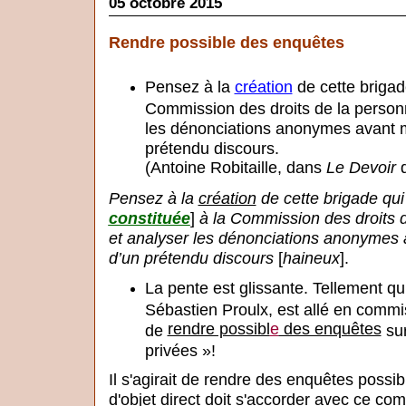
05 octobre 2015
Rendre possible des enquêtes
Pensez à la
création
de cette brigad
Commission des droits de la personn
les dénonciations anonymes avant m
prétendu discours.
(Antoine Robitaille, dans
Le Devoir
d
Pensez à la
création
de cette brigade qui
constituée
]
à la Commission des droits 
et analyser les dénonciations anonymes 
d’un prétendu discours
[
haineux
].
La pente est glissante. Tellement qu
Sébastien Proulx, est allé en commis
rendre possibl
e
des enquêtes
de
sur
privées »!
Il s'agirait de rendre des enquêtes possib
d'objet direct doit s'accorder avec ce co