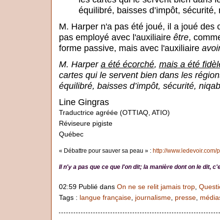
équilibré, baisses d’impôt, sécurité, 
M. Harper n'a pas été joué, il a joué des 
pas employé avec l'auxiliaire
être
, comme
forme passive, mais avec l'auxiliaire
avoi
M. Harper
a été écorché
,
mais a été fidèl
cartes qui le servent bien dans les régions
équilibré, baisses d’impôt, sécurité, niqab
Line Gingras
Traductrice agréée (OTTIAQ, ATIO)
Réviseure pigiste
Québec
« Débattre pour sauver sa peau » :
http://www.ledevoir.com/p
Il n'y a pas que ce que l'on dit; la manière dont on le dit, 
02:59 Publié dans
On ne se relit jamais trop
,
Questi
Tags :
langue française
,
journalisme
,
presse
,
média